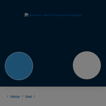
/
Notícias
/
Geral
/