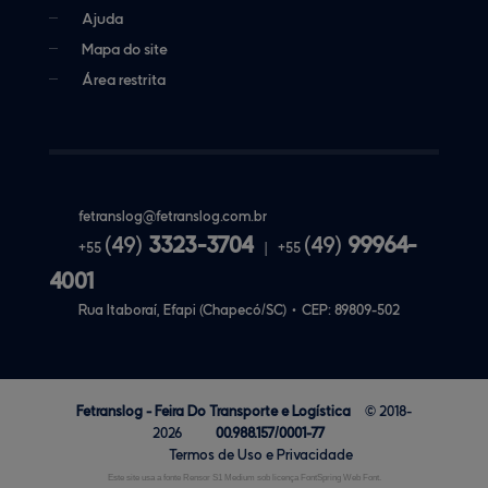
Ajuda
Mapa do site
Área restrita
fetranslog@
fetranslog.com.br
(49)
3323-3704
(49)
99964-
+55
|
+55
4001
Rua Itaboraí, Efapi (Chapecó/SC)
•
CEP:
89809
-
502
Fetranslog - Feira Do Transporte e Logística
© 2018-
2026
00.988.157/0001-77
Termos de Uso e Privacidade
Este site usa a fonte Rensor S1 Medium sob licença FontSpring Web Font.