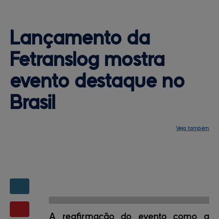
Lançamento da 
Fetranslog mostra 
evento destaque no
Brasil
Veja também
Notícias
Programação
Central de ajuda
Mapa do site
Contato
Mapas da feira
A reafirmação do evento como a