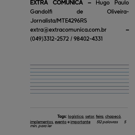
EXTRA COMUNICA –
Hugo Paulo
Gandolfi de Oliveira-
Jornalista/MTE4296RS
extra@extracomunica.com.br
–
(049)3312-2572 / 98402-4331
Tags:
logística
,
setor
,
feira
,
chapecó
,
implementos
,
evento
e
importante
512 palavras
5
min. para ler