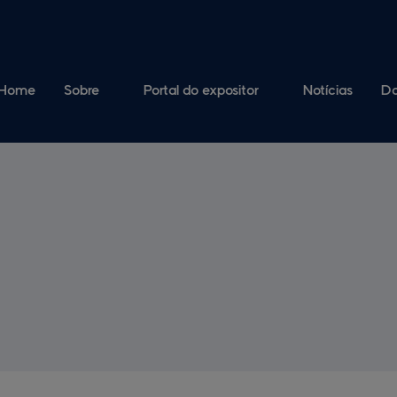
Home
Sobre
Notícias
Do
A feira
Mapas da feira
Patrocinadores
Fornecedores
Comissão Organizadora
Credenciamento