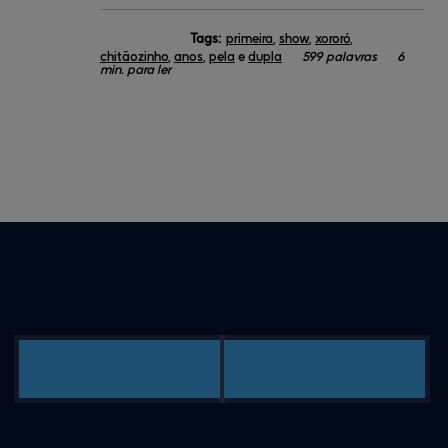
Tags:
primeira
,
show
,
xororó
,
chitãozinho
,
anos
,
pela
e
dupla
599 palavras
6
min. para ler