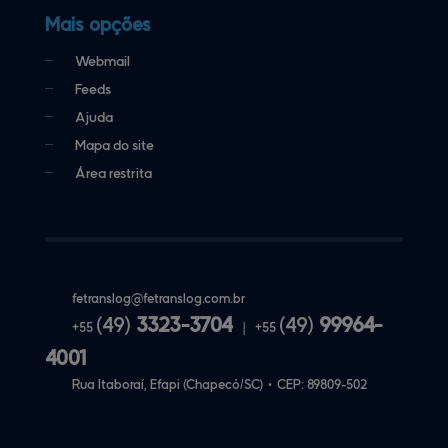
Mais opções
Webmail
Feeds
Ajuda
Mapa do site
Área restrita
fetranslog@
fetranslog.com.br
(49)
3323-3704
(49)
99964-
+55
|
+55
4001
Rua Itaboraí, Efapi (Chapecó/SC)
•
CEP:
89809
-
502