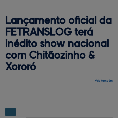
Lançamento oficial da 
FETRANSLOG terá 
inédito 
show nacional
com Chitãozinho &
Xororó
Veja também
Notícias
Programação
Central de ajuda
Mapa do site
Contato
Mapas da feira