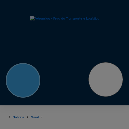
/
Notícias
/
Geral
/