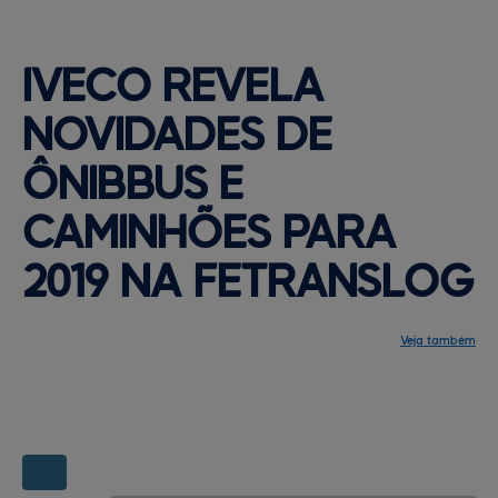
IVECO REVELA 
NOVIDADES DE 
ÔNIBBUS 
E
CAMINHÕES PARA
2019 NA FETRANSLOG
Veja também
Notícias
Programação
Central de ajuda
Mapa do site
Contato
Mapas da feira