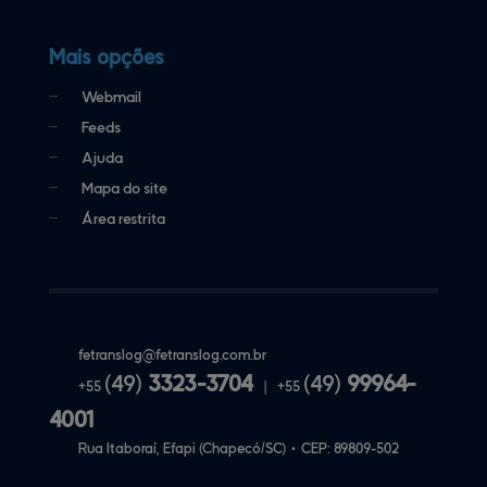
Mais opções
Webmail
Feeds
Ajuda
Mapa do site
Área restrita
fetranslog@
fetranslog.com.br
(49)
3323-3704
(49)
99964-
+55
|
+55
4001
Rua Itaboraí, Efapi (Chapecó/SC)
•
CEP:
89809
-
502