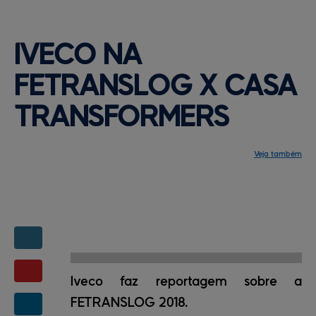
IVECO NA 
FETRANSLOG 
X CASA
TRANSFORMERS
Veja também
Notícias
Programação
Central de ajuda
Mapa do site
Contato
Mapas da feira
Iveco faz reportagem sobre a
FETRANSLOG 2018.