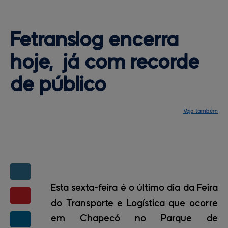
Fetranslog encerra 
hoje,  já 
com recorde
de público
Veja também
Notícias
Programação
Central de ajuda
Mapa do site
Contato
Mapas da feira
Esta sexta-feira é o último dia da Feira
do Transporte e Logística que ocorre
em Chapecó no Parque de