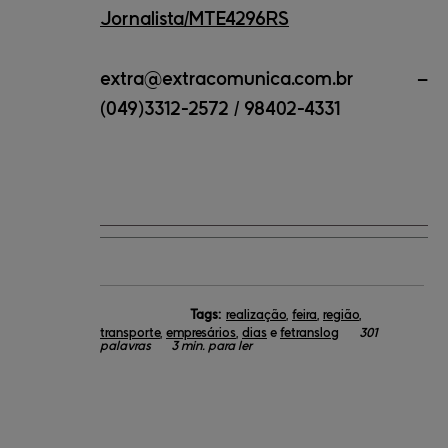
Jornalista/MTE4296RS
extra@extracomunica.com.br –
(049)3312-2572 / 98402-4331
Tags:
realização
,
feira
,
região
,
transporte
,
empresários
,
dias
e
fetranslog
301
palavras
3 min. para ler