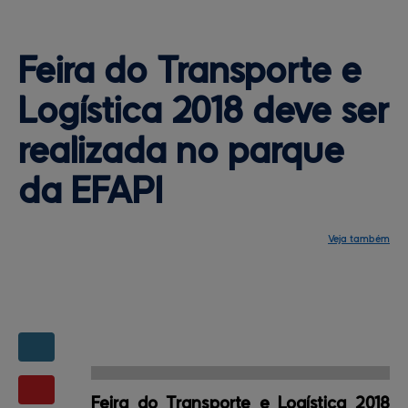
Feira do Transporte e 
Logística 2018 
deve ser
realizada no parque
da EFAPI
Veja também
Notícias
Programação
Central de ajuda
Mapa do site
Contato
Mapas da feira
Feira do Transporte e Logística 2018