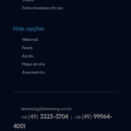
Patrocinadores oficiais
Mais opções
Webmail
Feeds
Ajuda
Mapa do site
Área restrita
fetranslog@
fetranslog.com.br
(49)
3323-3704
(49)
99964-
+55
|
+55
4001