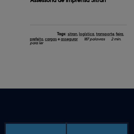
Assessoria de Imprensa Sitran
Tags:
sitran
,
logística
,
transporte
,
feira
,
prefeito
,
cargas
e
assegurar
187 palavras
2 min.
para ler