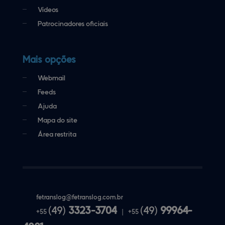
Vídeos
Patrocinadores oficiais
Mais opções
Webmail
Feeds
Ajuda
Mapa do site
Área restrita
fetranslog@
fetranslog.com.br
(49)
3323-3704
(49)
99964-
+55
|
+55