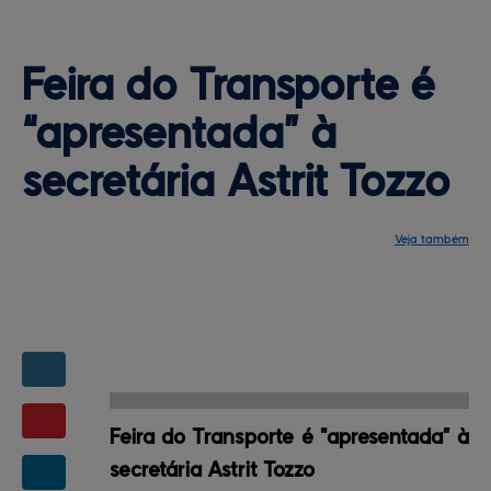
Feira do Transporte é 
“apresentada” à
secretária Astrit Tozzo
Veja também
Notícias
Programação
Central de ajuda
Mapa do site
Contato
Mapas da feira
Feira do Transporte é "apresentada” à
secretária Astrit Tozzo