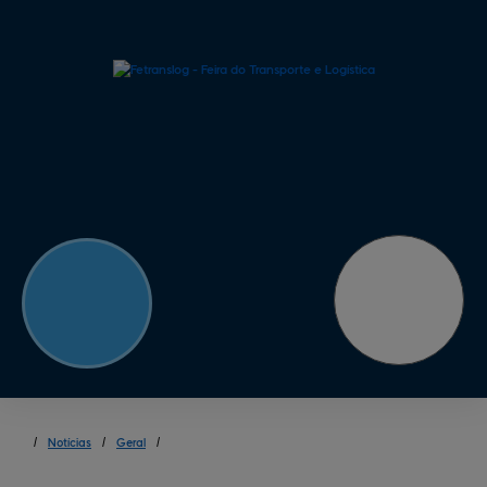
/
Notícias
/
Geral
/