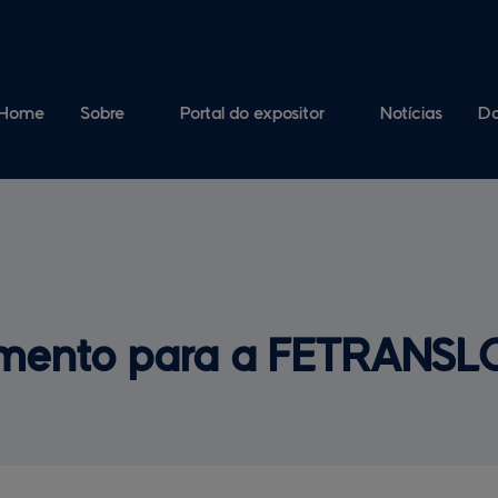
Home
Sobre
Notícias
Do
A feira
Mapas da feira
Patrocinadores
Fornecedores
Comissão Organizadora
Credenciamento
mento 
para a FETRANSL