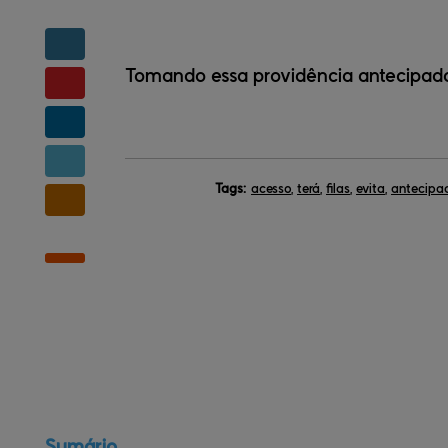
Tomando essa providência antecipada v
Tags:
acesso
,
terá
,
filas
,
evita
,
antecipa
Sumário