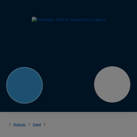
/
Notícias
/
Geral
/