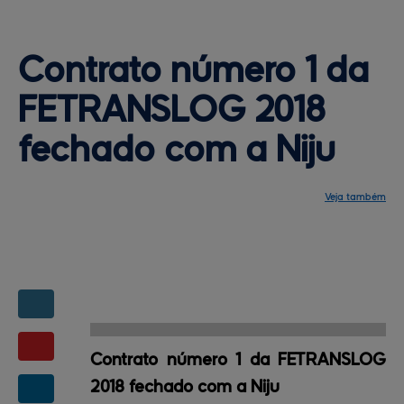
Contrato número 1 da 
FETRANSLOG 
2018
fechado com a Niju
Veja também
Notícias
Programação
Central de ajuda
Mapa do site
Contato
Mapas da feira
Contrato número 1 da FETRANSLOG
2018 fechado com a Niju