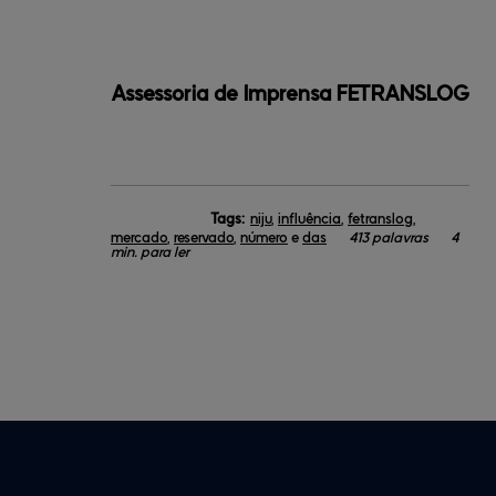
Assessoria de Imprensa FETRANSLOG
Tags:
niju
,
influência
,
fetranslog
,
mercado
,
reservado
,
número
e
das
413 palavras
4
min. para ler